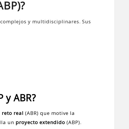
ABP)?
complejos y multidisciplinares. Sus
 y ABR?
n
reto real
(ABR) que motive la
olla un
proyecto extendido
(ABP).