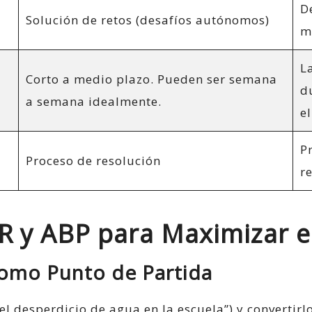
D
Solución de retos (desafíos autónomos)
m
L
Corto a medio plazo. Pueden ser semana
d
a semana idealmente.
e
P
Proceso de resolución
r
 y ABP para Maximizar e
Como Punto de Partida
 el desperdicio de agua en la escuela”) y convertir