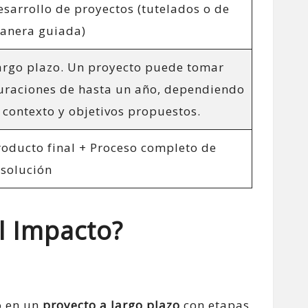
esarrollo de proyectos (tutelados o de
anera guiada)
argo plazo. Un proyecto puede tomar
uraciones de hasta un año, dependiendo
l contexto y objetivos propuestos.
roducto final + Proceso completo de
esolución
l Impacto?
lo en un
proyecto a largo plazo
con etapas