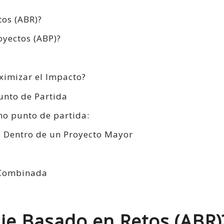
tos (ABR)?
oyectos (ABP)?
imizar el Impacto?
unto de Partida
o punto de partida:
os Dentro de un Proyecto Mayor
a
 Combinada
aje Basado en Retos (ABR)